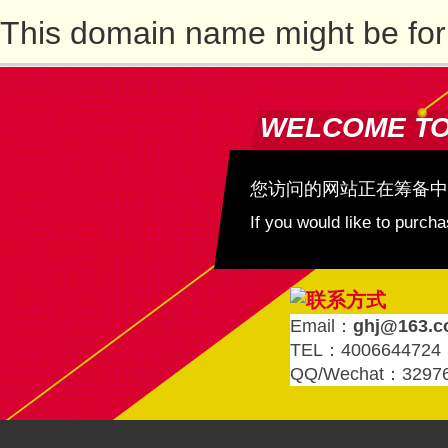
This domain name might be for
WELCOME T
您访问的网站正在筹备中
If you would like to purc
Email：
ghj@163.
TEL：4006644724
QQ/Wechat：3297